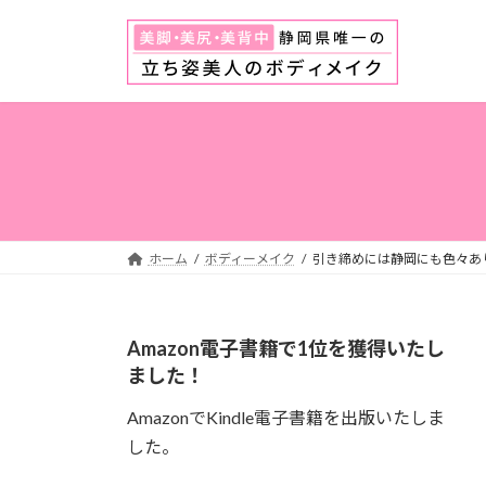
コ
ナ
ン
ビ
テ
ゲ
ン
ー
ツ
シ
へ
ョ
ス
ン
キ
に
ッ
移
プ
動
ホーム
ボディーメイク
引き締めには静岡にも色々あ
Amazon電子書籍で1位を獲得いたし
ました！
AmazonでKindle電子書籍を出版いたしま
した。