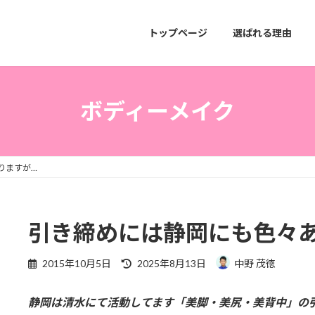
トップページ
選ばれる理由
ボディーメイク
りますが…
引き締めには静岡にも色々
最
2015年10月5日
2025年8月13日
中野 茂徳
終
更
静岡は清水にて活動してます「美脚・美尻・美背中」の
新