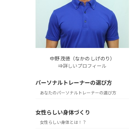
中野 茂徳（なかの しげのり）
⇒
詳しいプロフィール
パーソナルトレーナーの選び方
あなたのパーソナルトレーナーの選び方
女性らしい身体づくり
女性らしい身体とは！？