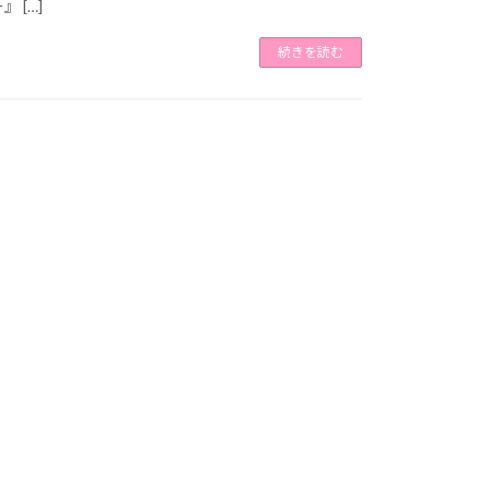
 […]
続きを読む