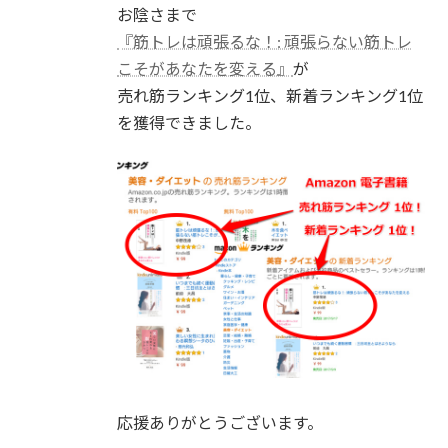
お陰さまで
『筋トレは頑張るな！: 頑張らない筋トレ
こそがあなたを変える』
が
売れ筋ランキング1位、新着ランキング1位
を獲得できました。
応援ありがとうございます。