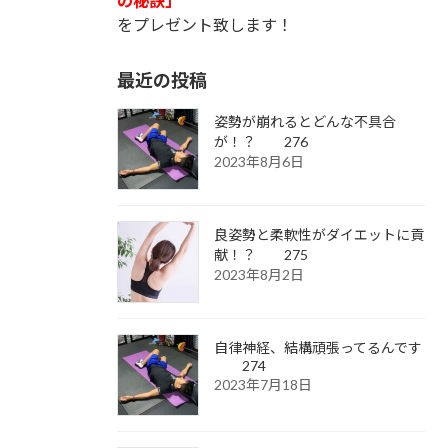
の秘訣」
をプレゼント致します！
最近の投稿
姿勢が崩れるとどんな不具合
が！？ 276
2023年8月6日
良姿勢と柔軟性がダイエットに貢
献！？ 275
2023年8月2日
自律神経、結構頑張ってるんです
274
2023年7月18日