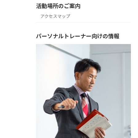
活動場所のご案内
アクセスマップ
パーソナルトレーナー向けの情報